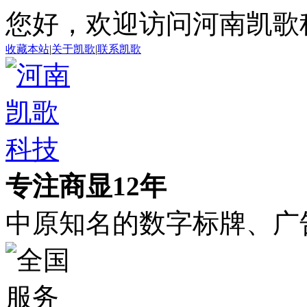
您好，欢迎访问河南凯歌
收藏本站
|
关于凯歌
|
联系凯歌
专注商显12年
中原知名的数字标牌、广