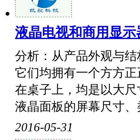
液晶电视和商用显示
分析：从产品外观与结
它们均拥有一个方方正
在桌子上，均是以大尺
液晶面板的屏幕尺寸、类型
2016-05-31