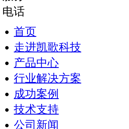
首页
走进凯歌科技
产品中心
行业解决方案
成功案例
技术支持
公司新闻