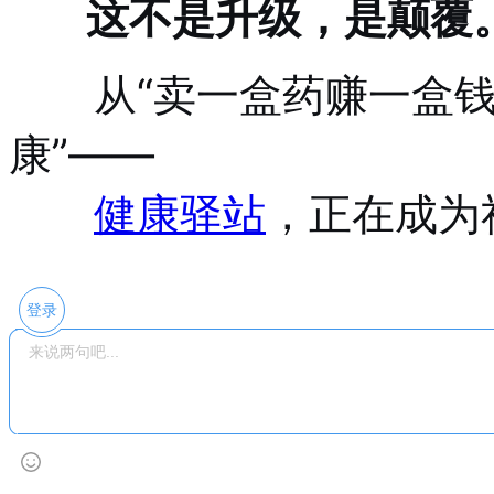
这不是升级，是颠覆
从“卖一盒药赚一盒钱”
康”——
健康驿站
，正在成为
登录