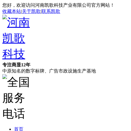
您好，欢迎访问河南凯歌科技产业有限公司官方网站！
收藏本站
|
关于凯歌
|
联系凯歌
专注商显12年
中原知名的数字标牌、广告市政设施生产基地
首页