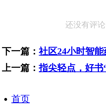
还没有评论
下一篇：
社区24小时智
上一篇：
指尖轻点，好书
首页