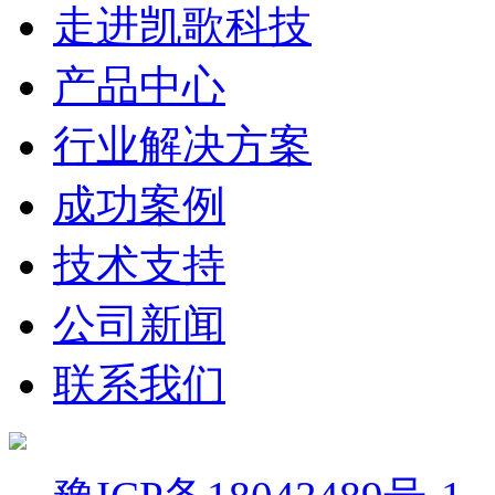
走进凯歌科技
产品中心
行业解决方案
成功案例
技术支持
公司新闻
联系我们